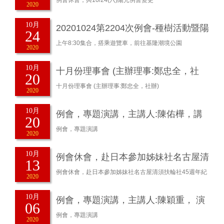
例會休會，與10/24(六)陽光例會變更
2020
10月
20201024第2204次例會-種樹活動暨陽
24
光例會
上午8:30集合，搭乘遊覽車，前往基隆潮境公園
2020
10月
十月份理事會 (主辦理事:鄭忠全，社
20
辦)
十月份理事會 (主辦理事:鄭忠全，社辦)
2020
10月
例會，專題演講，主講人:陳佑樺，講
20
題:東西方插花的藝術與起源
例會，專題演講
2020
10月
例會休會，赴日本參加姊妹社名古屋清
13
須扶輪社45週年紀念慶典取
例會休會，赴日本參加姊妹社名古屋清須扶輪社45週年紀
2020
念慶典取消
10月
例會，專題演講，主講人:陳穎重， 演
06
講題目：保險停看聽，你
例會，專題演講
2020