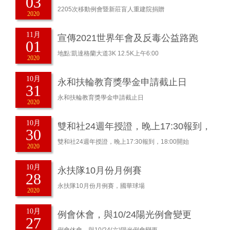
03
養成班教具捐贈儀式
2205次移動例會暨新莊盲人重建院捐贈
2020
11月
宣傳2021世界年會及反毒公益路跑
01
地點:凱達格蘭大道3K 12.5K上午6:00
2020
10月
永和扶輪教育獎學金申請截止日
31
永和扶輪教育獎學金申請截止日
2020
10月
雙和社24週年授證，晚上17:30報到，
30
18:00開始
雙和社24週年授證，晚上17:30報到，18:00開始
2020
10月
永扶隊10月份月例賽
28
永扶隊10月份月例賽，國華球場
2020
10月
例會休會，與10/24陽光例會變更
27