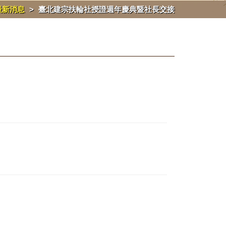
最新消息
>
臺北建宗扶輪社授證週年慶典暨社長交接