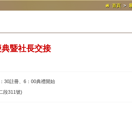
首頁
>
慶典暨社長交接
30註冊、6：00典禮開始
段311號)